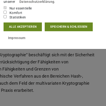
unserer
Datenschutzerklärung
.
oodle
verwaltet.
Nur essentielle
Komfort
Statistiken
ALLE AKZEPTIEREN
SPEICHERN & SCHLIESSEN
Impressum
yptographie“ beschäftigt sich mit der Sicherheit
rücksichtigung der Fähigkeiten von
 Fähigkeiten und Grenzen von
ische Verfahren aus den Bereichen Hash-,
 auch dem Feld der multivariaten Kryptographie
Praxis erarbeitet.