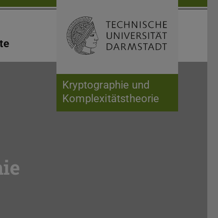
Suche öffnen
Zur Start
te
Kryptographie und
Komplexitätstheorie
ie