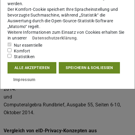
werden.
Abstreitbarkeit bei eID-Lösungen
Der Komfort-Cookie speichert Ihre Spracheinstellung und
bevorzugte Suchmaschine, während „Statistik“ die
Marc Fischlin
Auswertung durch die Open-Source-Statistik-Software
Datenschutz und Datensicherheit – DuD, Band 38, Heft 7,
„Matomo“ regelt.
Seiten 462-466, Springer-Verlag, 2014.
Weitere Informationen zum Einsatz von Cookies erhalten Sie
in unserer
Datenschutzerklärung
.
Nur essentielle
Hintertüren und Schwächen im kryptographischen
Komfort
Statistiken
Standard SP 800-90A
Marc Fischlin
ALLE AKZEPTIEREN
SPEICHERN & SCHLIESSEN
Mitteilungen der Deutschen Mathematiker-Vereinigung
Impressum
(DMV), Band 22, Heft 1, Seiten 18-22, Walter de Gruyter,
2014.
und
Computeralgebra Rundbrief, Ausgabe 55, Seiten 6-10,
Oktober 2014.
Vergleich von eID-Privacy-Konzepten aus